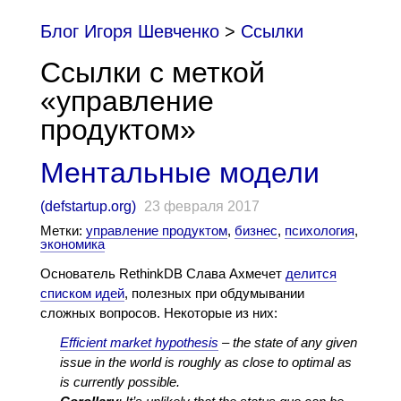
Блог Игоря Шевченко
>
Cсылки
Ссылки с меткой
«управление
продуктом»
Ментальные модели
(
defstartup.org
)
23 февраля 2017
Метки:
управление продуктом
,
бизнес
,
психология
,
экономика
Основатель RethinkDB Слава Ахмечет
делится
списком идей
, полезных при обдумывании
сложных вопросов. Некоторые из них:
Efficient market hypothesis
– the state of any given
issue in the world is roughly as close to optimal as
is currently possible.