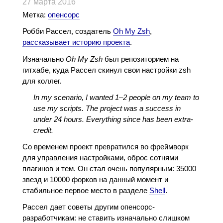
27 марта 2016
Метка:
опенсорс
Робби Рассел, создатель
Oh My Zsh
,
рассказывает историю проекта
.
Изначально
Oh My Zsh
был репозиторием на
гитхабе, куда Рассел скинул свои настройки zsh
для коллег.
In my scenario, I wanted 1–2 people on my team to
use my scripts. The project was a success in
under 24 hours. Everything since has been extra-
credit.
Со временем проект превратился во фреймворк
для управления настройками, оброс сотнями
плагинов и тем. Он стал очень популярным: 35000
звезд и 10000 форков на данный момент и
стабильное первое место в разделе
Shell
.
Рассел дает советы другим опенсорс-
разработчикам: не ставить изначально слишком