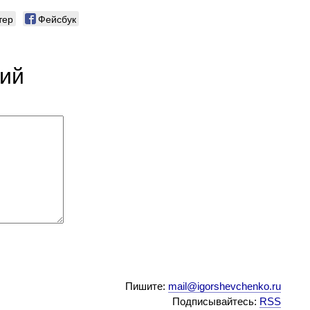
тер
Фейсбук
рий
Пишите:
mail@igorshevchenko.ru
Подписывайтесь:
RSS