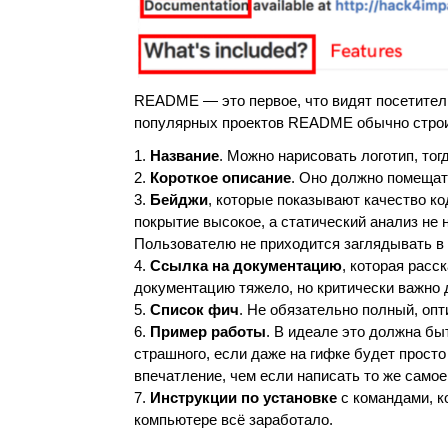
README — это первое, что видят посетители
популярных проектов README обычно строит
Название
. Можно нарисовать логотип, тог
Короткое описание
. Оно должно помещат
Бейджи
, которые показывают качество код
покрытие высокое, а статический анализ не 
Пользователю не приходится заглядывать в 
Ссылка на документацию
, которая расс
документацию тяжело, но критически важно 
Список фич
. Не обязательно полный, оп
Пример работы
. В идеале это должна быт
страшного, если даже на гифке будет прост
впечатление, чем если написать то же самое
Инструкции по установке
с командами, к
компьютере всё заработало.