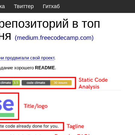
ка
Твиттер
Гитхаб
репозиторий в топ
дня
(
medium.freecodecamp.com
)
ни продвигали свой проект
.
здание хорошего
README
.