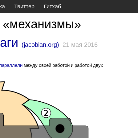
ка
Твиттер
Гитхаб
й «механизмы»
чаги
(
jacobian.org
)
21 мая 2016
 параллели
между своей работой и работой двух