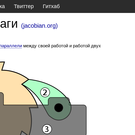
ка
Твиттер
Гитхаб
чаги
(
jacobian.org
)
 параллели
между своей работой и работой двух