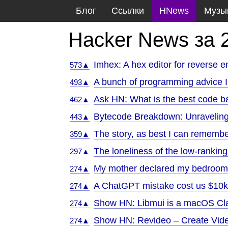
Блог
Ссылки
HNews
Музы
Hacker News за 
Imhex: A hex editor for reverse 
573▲
A bunch of programming advice I'
493▲
Ask HN: What is the best code 
462▲
Bytecode Breakdown: Unraveling 
443▲
The story, as best I can remembe
359▲
The loneliness of the low-ranking
297▲
My mother declared my bedroom 
274▲
A ChatGPT mistake cost us $10
274▲
Show HN: Libmui is a macOS Clas
274▲
Show HN: Revideo – Create Vid
274▲