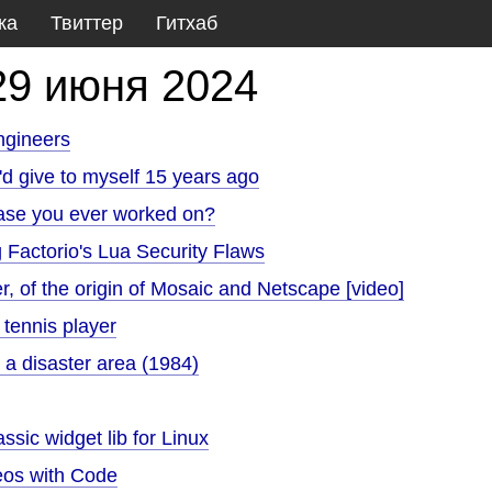
ка
Твиттер
Гитхаб
29 июня 2024
engineers
d give to myself 15 years ago
base you ever worked on?
Factorio's Lua Security Flaws
r, of the origin of Mosaic and Netscape [video]
 tennis player
a disaster area (1984)
k
sic widget lib for Linux
eos with Code