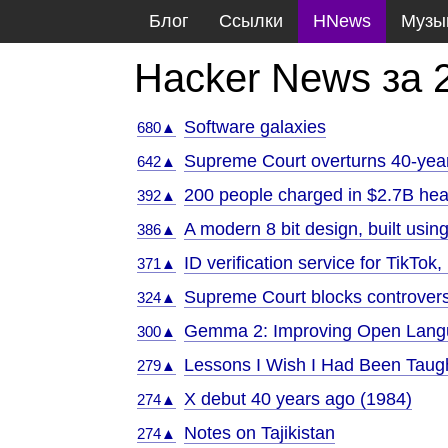
Блог
Ссылки
HNews
Музы
Hacker News за 
Software galaxies
680▲
Supreme Court overturns 40-year
642▲
200 people charged in $2.7B hea
392▲
A modern 8 bit design, built usin
386▲
ID verification service for TikTok
371▲
Supreme Court blocks controvers
324▲
Gemma 2: Improving Open Langua
300▲
Lessons I Wish I Had Been Taugh
279▲
X debut 40 years ago (1984)
274▲
Notes on Tajikistan
274▲