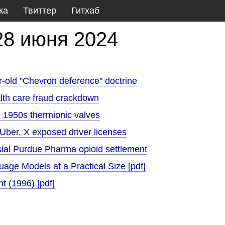
ка
Твиттер
Гитхаб
28 июня 2024
-old "Chevron deference" doctrine
lth care fraud crackdown
g 1950s thermionic valves
, Uber, X exposed driver licenses
ial Purdue Pharma opioid settlement
ge Models at a Practical Size [pdf]
t (1996) [pdf]