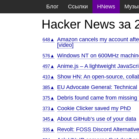
Блог
Ссылки
HNews
Музы
Hacker News за 
Amazon cancels my account after 
648▲
[video]
Windows NT on 600MHz machine 
576▲
Anime.js – A lightweight JavaScri
497▲
Show HN: An open-source, coll
410▲
EU Advocate General: Technical S
385▲
Debris found came from missing T
375▲
Cookie Clicker saved my PhD
373▲
About GitHub’s use of your data
345▲
Revolt: FOSS Discord Alternativ
335▲