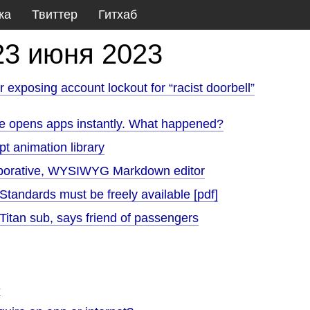
ка
Твиттер
Гитхаб
23 июня 2023
exposing account lockout for “racist doorbell”
opens apps instantly. What happened?
pt animation library
aborative, WYSIWYG Markdown editor
tandards must be freely available [pdf]
itan sub, says friend of passengers
e