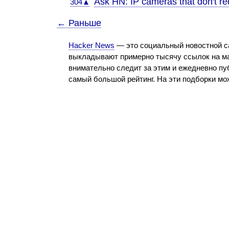
Ask HN: IP cameras that don't re
304▲
← Раньше
Hacker News
— это социальный новостной с
выкладывают примерно тысячу ссылок на ма
внимательно следит за этим и ежедневно пу
самый большой рейтинг. На эти подборки м