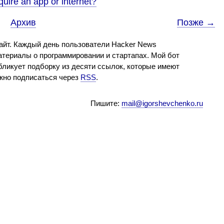
quire an app or internet?
Архив
Позже →
айт. Каждый день пользователи Hacker News
териалы о программировании и стартапах. Мой бот
бликует подборку из десяти ссылок, которые имеют
ожно подписаться через
RSS
.
Пишите:
mail@igorshevchenko.ru