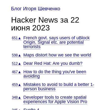
Блог Игоря Шевченко
Hacker News за 22
июня 2023
French govt. says users of uBlock
651▲
Origin, Signal etc. are potential
terrorists
Maps distort how we see the world
598▲
Dear Red Hat: Are you dumb?
512▲
How to do the thing you've been
467▲
avoiding
Mistakes to avoid to build a better 1-
459▲
person business
Developer tools to create spatial
348▲
experiences for Apple Vision Pro