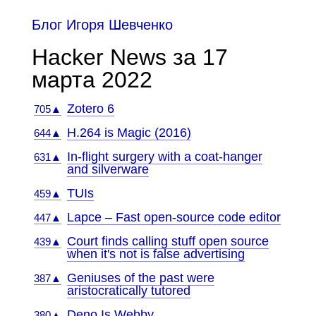
Блог Игоря Шевченко
Hacker News за 17
марта 2022
Zotero 6
705▲
H.264 is Magic (2016)
644▲
In-flight surgery with a coat-hanger
631▲
and silverware
TUIs
459▲
Lapce – Fast open-source code editor
447▲
Court finds calling stuff open source
439▲
when it's not is false advertising
Geniuses of the past were
387▲
aristocratically tutored
Deno Is Webby
380▲