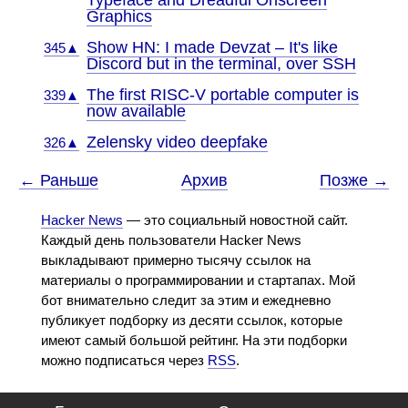
Typeface and Dreadful Onscreen
Graphics
Show HN: I made Devzat – It's like
345▲
Discord but in the terminal, over SSH
The first RISC-V portable computer is
339▲
now available
Zelensky video deepfake
326▲
← Раньше
Архив
Позже →
Hacker News
— это социальный новостной сайт.
Каждый день пользователи Hacker News
выкладывают примерно тысячу ссылок на
материалы о программировании и стартапах. Мой
бот внимательно следит за этим и ежедневно
публикует подборку из десяти ссылок, которые
имеют самый большой рейтинг. На эти подборки
можно подписаться через
RSS
.