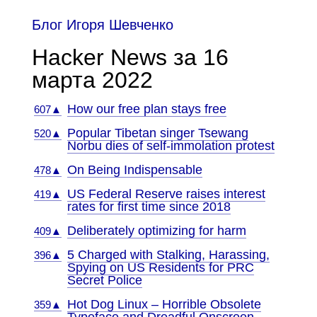
Блог Игоря Шевченко
Hacker News за 16
марта 2022
How our free plan stays free
607▲
Popular Tibetan singer Tsewang
520▲
Norbu dies of self-immolation protest
On Being Indispensable
478▲
US Federal Reserve raises interest
419▲
rates for first time since 2018
Deliberately optimizing for harm
409▲
5 Charged with Stalking, Harassing,
396▲
Spying on US Residents for PRC
Secret Police
Hot Dog Linux – Horrible Obsolete
359▲