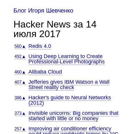
Блог Игоря Шевченко
Hacker News за 14
июля 2017
Redis 4.0
560▲
Using Deep Learning to Create
492▲
Professional-Level Photographs
Alibaba Cloud
460▲
Jefferies gives IBM Watson a Wall
407▲
Street reality check
Hacker's guide to Neural Networks
386▲
(2012)
Invisible unicorns: Big companies that
373▲
started with little or no money
Improving air conditioner efficiency
257▲