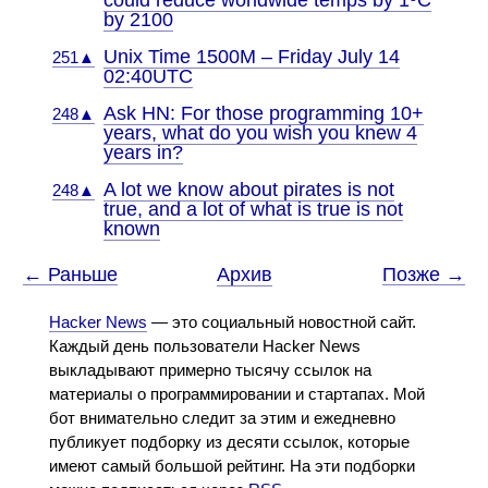
could reduce worldwide temps by 1ºC
by 2100
Unix Time 1500M – Friday July 14
251▲
02:40UTC
Ask HN: For those programming 10+
248▲
years, what do you wish you knew 4
years in?
A lot we know about pirates is not
248▲
true, and a lot of what is true is not
known
← Раньше
Архив
Позже →
Hacker News
— это социальный новостной сайт.
Каждый день пользователи Hacker News
выкладывают примерно тысячу ссылок на
материалы о программировании и стартапах. Мой
бот внимательно следит за этим и ежедневно
публикует подборку из десяти ссылок, которые
имеют самый большой рейтинг. На эти подборки