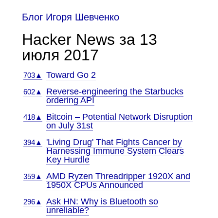
Блог Игоря Шевченко
Hacker News за 13
июля 2017
Toward Go 2
703▲
Reverse-engineering the Starbucks
602▲
ordering API
Bitcoin – Potential Network Disruption
418▲
on July 31st
'Living Drug' That Fights Cancer by
394▲
Harnessing Immune System Clears
Key Hurdle
AMD Ryzen Threadripper 1920X and
359▲
1950X CPUs Announced
Ask HN: Why is Bluetooth so
296▲
unreliable?