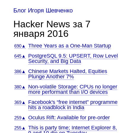
Блог Игоря Шевченко
Hacker News за 7
января 2016
Three Years as a One-Man Startup
690▲
PostgreSQL 9.5: UPSERT, Row Level
645▲
Security, and Big Data
Chinese Markets Halted, Equities
386▲
Plunge Another 7%
Non-volatile Storage: CPUs no longer
380▲
more performant than I/O devices
Facebook's “free internet” programme
369▲
hits a roadblock in India
Oculus Rift: Available for pre-order
259▲
This is party time; Internet Explorer 8,
255▲