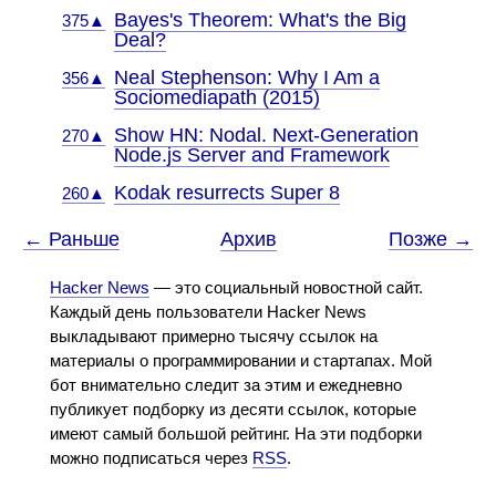
Bayes's Theorem: What's the Big
375▲
Deal?
Neal Stephenson: Why I Am a
356▲
Sociomediapath (2015)
Show HN: Nodal. Next-Generation
270▲
Node.js Server and Framework
Kodak resurrects Super 8
260▲
← Раньше
Архив
Позже →
Hacker News
— это социальный новостной сайт.
Каждый день пользователи Hacker News
выкладывают примерно тысячу ссылок на
материалы о программировании и стартапах. Мой
бот внимательно следит за этим и ежедневно
публикует подборку из десяти ссылок, которые
имеют самый большой рейтинг. На эти подборки
можно подписаться через
RSS
.