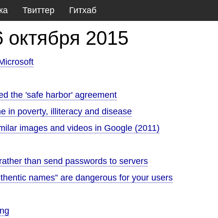
ка
Твиттер
Гитхаб
6 октября 2015
icrosoft
ted the 'safe harbor' agreement
 in poverty, illiteracy and disease
similar images and videos in Google (2011)
 rather than send passwords to servers
uthentic names” are dangerous for your users
ing