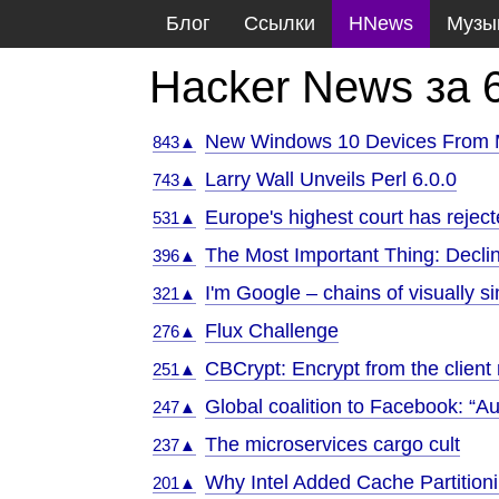
Блог
Ссылки
HNews
Музы
Hacker News за 
New Windows 10 Devices From M
843▲
Larry Wall Unveils Perl 6.0.0
743▲
Europe's highest court has rejec
531▲
The Most Important Thing: Decline
396▲
I'm Google – chains of visually 
321▲
Flux Challenge
276▲
CBCrypt: Encrypt from the client
251▲
Global coalition to Facebook: “A
247▲
The microservices cargo cult
237▲
Why Intel Added Cache Partition
201▲