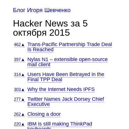
Блог Игоря Шевченко
Hacker News за 5
октября 2015
Trans-Pacific Partnership Trade Deal
462▲
Is Reached
Nylas N1 – extensible open-source
397▲
mail client
Users Have Been Betrayed in the
314▲
Final TPP Deal
Why the Internet Needs IPFS
303▲
Twitter Names Jack Dorsey Chief
277▲
Executive
Closing a door
262▲
IBM is still making ThinkPad
220▲