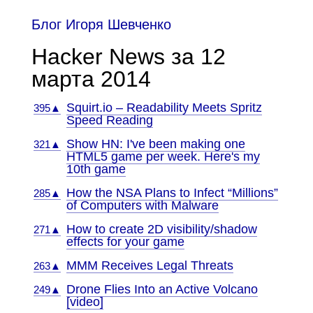
Блог Игоря Шевченко
Hacker News за 12
марта 2014
Squirt.io – Readability Meets Spritz
395▲
Speed Reading
Show HN: I've been making one
321▲
HTML5 game per week. Here's my
10th game
How the NSA Plans to Infect “Millions”
285▲
of Computers with Malware
How to create 2D visibility/shadow
271▲
effects for your game
MMM Receives Legal Threats
263▲
Drone Flies Into an Active Volcano
249▲
[video]