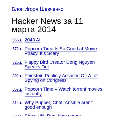
Блог Игоря Шевченко
Hacker News за 11
марта 2014
2048 AI
966▲
Popcorn Time Is So Good at Movie
572▲
Piracy, It’s Scary
Flappy Bird Creator Dong Nguyen
525▲
Speaks Out
Feinstein Publicly Accuses C.I.A. of
392▲
Spying on Congress
Popcorn Time – Watch torrent movies
367▲
instantly
Why Puppet, Chef, Ansible aren't
314▲
good enough