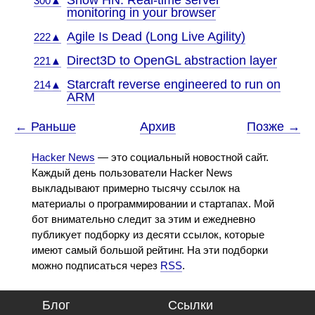
Show HN: Real-time server
300▲
monitoring in your browser
Agile Is Dead (Long Live Agility)
222▲
Direct3D to OpenGL abstraction layer
221▲
Starcraft reverse engineered to run on
214▲
ARM
← Раньше
Архив
Позже →
Hacker News
— это социальный новостной сайт.
Каждый день пользователи Hacker News
выкладывают примерно тысячу ссылок на
материалы о программировании и стартапах. Мой
бот внимательно следит за этим и ежедневно
публикует подборку из десяти ссылок, которые
имеют самый большой рейтинг. На эти подборки
можно подписаться через
RSS
.
Блог
Ссылки