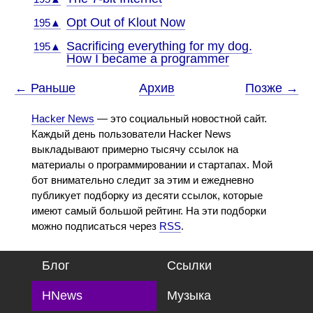
Opt Out of Klout Now
195▲
Sacrificing everything for my dog.
195▲
How I became a programmer
← Раньше
Архив
Позже →
Hacker News
— это социальный новостной сайт.
Каждый день пользователи Hacker News
выкладывают примерно тысячу ссылок на
материалы о программировании и стартапах. Мой
бот внимательно следит за этим и ежедневно
публикует подборку из десяти ссылок, которые
имеют самый большой рейтинг. На эти подборки
можно подписаться через
RSS
.
Блог
Ссылки
HNews
Музыка