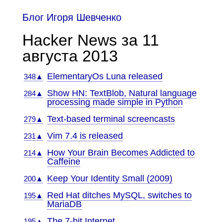
Блог Игоря Шевченко
Hacker News за 11
августа 2013
ElementaryOs Luna released
348▲
Show HN: TextBlob, Natural language
284▲
processing made simple in Python
Text-based terminal screencasts
279▲
Vim 7.4 is released
231▲
How Your Brain Becomes Addicted to
214▲
Caffeine
Keep Your Identity Small (2009)
200▲
Red Hat ditches MySQL, switches to
195▲
MariaDB
The 7-bit Internet
195▲