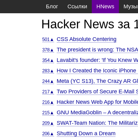
Блог
Ссылки
HNews
Музы
Hacker News за 
CSS Absolute Centering
501▲
The president is wrong: The NS
378▲
Lavabit's founder: 'If You Knew 
354▲
How I Created the Iconic iPhon
283▲
Meta (YC S13), The Crazy AR Gl
244▲
Two Providers of Secure E-Mail
217▲
Hacker News Web App for Mobil
216▲
GNU MediaGoblin – A decentraliz
215▲
SWAT-Team Nation: The Militariza
209▲
Shutting Down a Dream
206▲