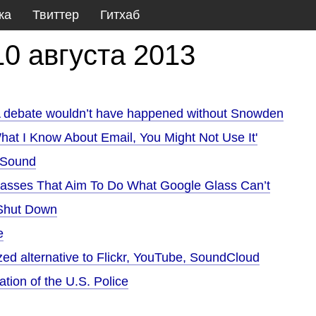
ка
Твиттер
Гитхаб
10 августа 2013
A debate wouldn’t have happened without Snowden
What I Know About Email, You Might Not Use It'
e Sound
asses That Aim To Do What Google Glass Can’t
 Shut Down
e
ed alternative to Flickr, YouTube, SoundCloud
tion of the U.S. Police