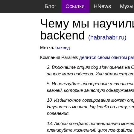
Блог
Ссылки
HNews
Музы
Чему мы научил
backend
(
habrahabr.ru
)
Метка:
бэкенд
Компания Parallels
делится своим опытом ра
2. Включайте опцию tlog slow queries н
запрос мимо индексов. Или администрат
5. Используйте проверенные технологи
камней, которые зачастую обнаруживаю
10. Избыточное логгирование может от
Научитесь менять log level'a на лету,
появления.
13. Любой лог-файл потенциально може
планируйте жизненный цикл лог-файлов 