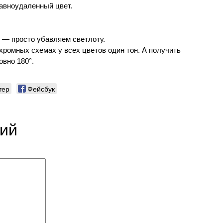
авноудаленный цвет.
 — просто убавляем светлоту.
охромных схемах у всех цветов один тон. А получить
овно 180°.
тер
Фейсбук
рий