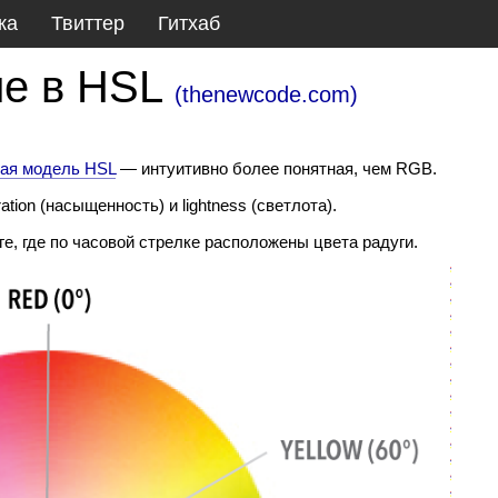
ка
Твиттер
Гитхаб
ие в HSL
(
thenewcode.com
)
вая модель HSL
— интуитивно более понятная, чем RGB.
tion (насыщенность) и lightness (светлота).
уге, где по часовой стрелке расположены цвета радуги.