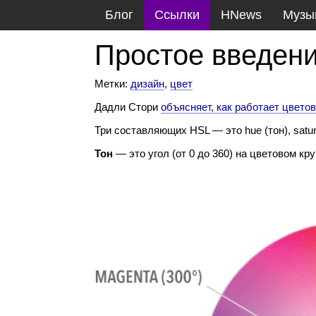
Блог
Ссылки
HNews
Музы
Простое введен
Метки:
дизайн
,
цвет
Дадли Стори
объясняет, как работает цвето
Три составляющих HSL — это hue (тон), satura
Тон
— это угол (от 0 до 360) на цветовом кр