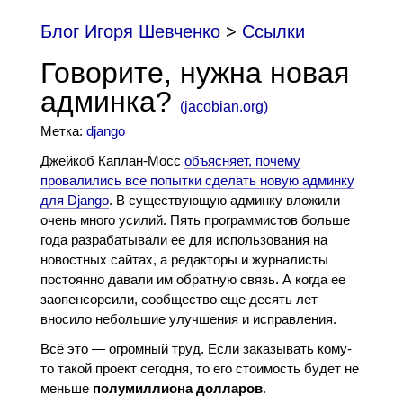
Блог Игоря Шевченко
>
Cсылки
Говорите, нужна новая
админка?
(
jacobian.org
)
Метка:
django
Джейкоб Каплан-Мосс
объясняет, почему
провалились все попытки сделать новую админку
для Django
. В существующую админку вложили
очень много усилий. Пять программистов больше
года разрабатывали ее для использования на
новостных сайтах, а редакторы и журналисты
постоянно давали им обратную связь. А когда ее
заопенсорсили, сообщество еще десять лет
вносило небольшие улучшения и исправления.
Всё это — огромный труд. Если заказывать кому-
то такой проект сегодня, то его стоимость будет не
меньше
полумиллиона долларов
.