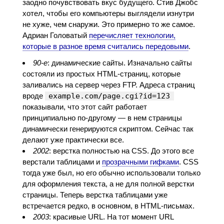
заодно почувствовать вкус будущего. Стив Джобс
хотел, чтобы его компьютеры выглядели изнутри
не хуже, чем снаружи. Это примерно то же самое.
Адриан Головатый
перечисляет технологии,
которые в разное время считались передовыми
.
90-е
: динамические сайты. Изначально сайты
состояли из простых HTML-страниц, которые
заливались на сервер через FTP. Адреса страниц
вроде
example.com/page.cgi?id=123
показывали, что этот сайт работает
принципиально по-другому — в нем страницы
динамически генерируются скриптом. Сейчас так
делают уже практически все.
2002
: верстка полностью на CSS. До этого все
верстали таблицами и
прозрачными гифками
. CSS
тогда уже был, но его обычно использовали только
для оформления текста, а не для полной верстки
страницы. Теперь верстка таблицами уже
встречается редко, в основном, в HTML-письмах.
2003
: красивые URL. На тот момент URL