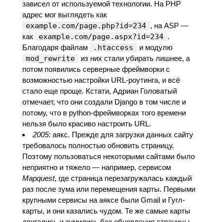
зависел от используемой технологии. На PHP
адрес мог выглядеть как
example.com/page.php?id=234
, на ASP —
как
example.com/page.aspx?id=234
.
Благодаря файлам
.htaccess
и модулю
mod_rewrite
из них стали убирать лишнее, а
потом появились серверные фреймворки с
возможностью настройки URL-роутинга, и всё
стало еще проще. Кстати, Адриан Головатый
отмечает, что они создали Django в том числе и
потому, что в python-фреймворках того времени
нельзя было красиво настроить URL.
2005
: аякс. Прежде для загрузки данных сайту
требовалось полностью обновить страницу.
Поэтому пользоваться некоторыми сайтами было
неприятно и тяжело — например, сервисом
Mapquest
, где страница перезагружалась каждый
раз после зума или перемещения карты. Первыми
крупными сервисы на аяксе были Gmail и Гугл-
карты, и они казались чудом. Те же самые карты
двигались и зумились без обновления страницы.