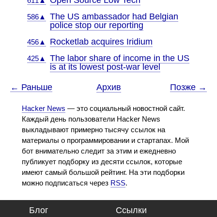
Open Source Low Tech
611▲
The US ambassador had Belgian
586▲
police stop our reporting
Rocketlab acquires Iridium
456▲
The labor share of income in the US
425▲
is at its lowest post-war level
← Раньше
Архив
Позже →
Hacker News
— это социальный новостной сайт.
Каждый день пользователи Hacker News
выкладывают примерно тысячу ссылок на
материалы о программировании и стартапах. Мой
бот внимательно следит за этим и ежедневно
публикует подборку из десяти ссылок, которые
имеют самый большой рейтинг. На эти подборки
можно подписаться через
RSS
.
Блог
Ссылки