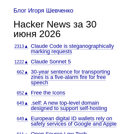
Блог Игоря Шевченко
Hacker News за 30
июня 2026
Claude Code is steganographically
2313▲
marking requests
Claude Sonnet 5
1222▲
30-year sentence for transporting
662▲
zines is a five-alarm fire for free
speech
Free the Icons
652▲
.self: A new top-level domain
649▲
designed to support self-hosting
European digital ID wallets rely on
649▲
safety services of Google and Apple