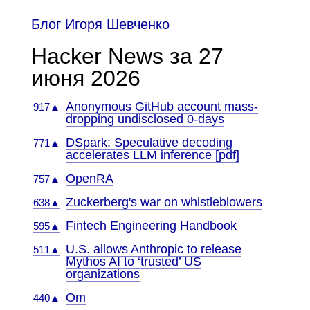
Блог Игоря Шевченко
Hacker News за 27
июня 2026
Anonymous GitHub account mass-
917▲
dropping undisclosed 0-days
DSpark: Speculative decoding
771▲
accelerates LLM inference [pdf]
OpenRA
757▲
Zuckerberg's war on whistleblowers
638▲
Fintech Engineering Handbook
595▲
U.S. allows Anthropic to release
511▲
Mythos AI to ‘trusted’ US
organizations
Om
440▲