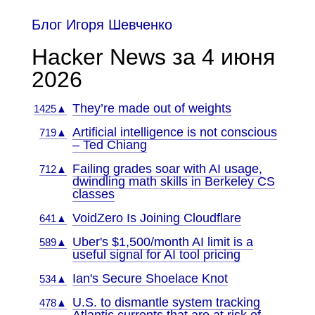
Блог Игоря Шевченко
Hacker News за 4 июня
2026
They’re made out of weights
1425▲
Artificial intelligence is not conscious
719▲
– Ted Chiang
Failing grades soar with AI usage,
712▲
dwindling math skills in Berkeley CS
classes
VoidZero Is Joining Cloudflare
641▲
Uber's $1,500/month AI limit is a
589▲
useful signal for AI tool pricing
Ian's Secure Shoelace Knot
534▲
U.S. to dismantle system tracking
478▲