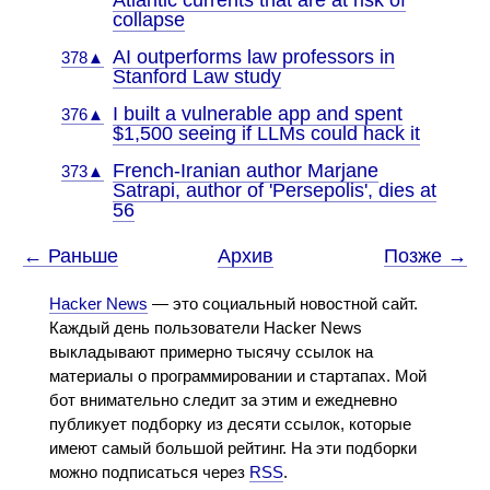
Atlantic currents that are at risk of
collapse
AI outperforms law professors in
378▲
Stanford Law study
I built a vulnerable app and spent
376▲
$1,500 seeing if LLMs could hack it
French-Iranian author Marjane
373▲
Satrapi, author of 'Persepolis', dies at
56
← Раньше
Архив
Позже →
Hacker News
— это социальный новостной сайт.
Каждый день пользователи Hacker News
выкладывают примерно тысячу ссылок на
материалы о программировании и стартапах. Мой
бот внимательно следит за этим и ежедневно
публикует подборку из десяти ссылок, которые
имеют самый большой рейтинг. На эти подборки
можно подписаться через
RSS
.