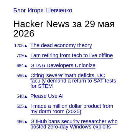
Блог Игоря Шевченко
Hacker News за 29 мая
2026
The dead economy theory
1205▲
I am retiring from tech to live offline
709▲
GTA 6 Developers Unionize
684▲
Citing 'severe' math deficits, UC
596▲
faculty demand a return to SAT tests
for STEM
Please Use AI
548▲
I made a million dollar product from
505▲
my dorm room (2025)
GitHub bans security researcher who
466▲
posted zero-day Windows exploits