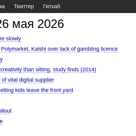
ка
Твиттер
Гитхаб
26 мая 2026
re slowly
 Polymarket, Kalshi over lack of gambling licence
ay
eativity than sitting, study finds (2014)
f vital digital supplier
tting kids leave the front yard
llout
te