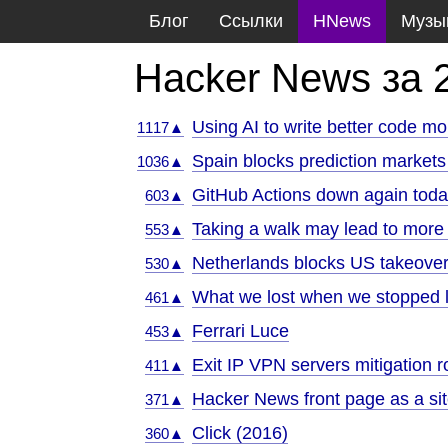
Блог
Ссылки
HNews
Музы
Hacker News за 
Using AI to write better code mo
1117▲
Spain blocks prediction markets
1036▲
GitHub Actions down again tod
603▲
Taking a walk may lead to more cr
553▲
Netherlands blocks US takeover o
530▲
What we lost when we stopped le
461▲
Ferrari Luce
453▲
Exit IP VPN servers mitigation ro
411▲
Hacker News front page as a si
371▲
Click (2016)
360▲