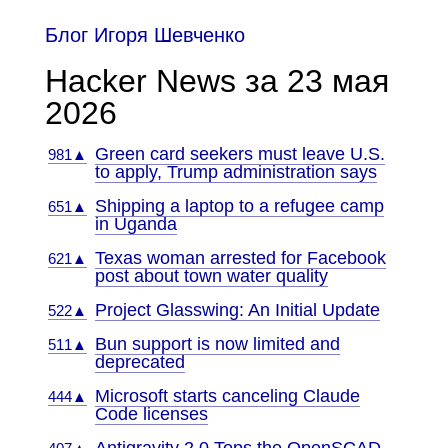
Блог Игоря Шевченко
Hacker News за 23 мая
2026
Green card seekers must leave U.S.
981▲
to apply, Trump administration says
Shipping a laptop to a refugee camp
651▲
in Uganda
Texas woman arrested for Facebook
621▲
post about town water quality
Project Glasswing: An Initial Update
522▲
Bun support is now limited and
511▲
deprecated
Microsoft starts canceling Claude
444▲
Code licenses