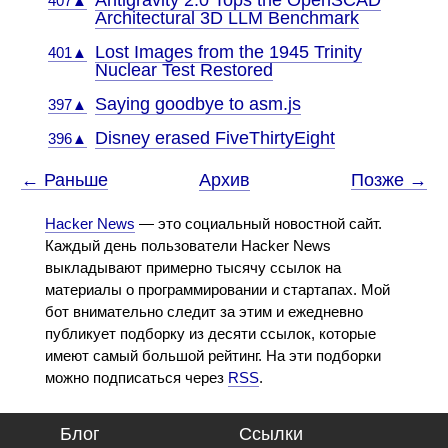
Antigravity 2.0 Tops the OpenSCAD
407▲
Architectural 3D LLM Benchmark
Lost Images from the 1945 Trinity
401▲
Nuclear Test Restored
Saying goodbye to asm.js
397▲
Disney erased FiveThirtyEight
396▲
← Раньше
Архив
Позже →
Hacker News
— это социальный новостной сайт.
Каждый день пользователи Hacker News
выкладывают примерно тысячу ссылок на
материалы о программировании и стартапах. Мой
бот внимательно следит за этим и ежедневно
публикует подборку из десяти ссылок, которые
имеют самый большой рейтинг. На эти подборки
можно подписаться через
RSS
.
Блог
Ссылки