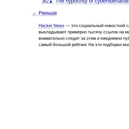
The hypocrisy of cyberlibertari
362▲
← Раньше
Hacker News
— это социальный новостной с
выкладывают примерно тысячу ссылок на ма
внимательно следит за этим и ежедневно пу
самый большой рейтинг. На эти подборки м