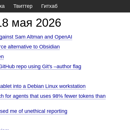
ка
Твиттер
Гитхаб
18 мая 2026
 against Sam Altman and OpenAI
e alternative to Obsidian
en
itHub repo using Git's –author flag
ablet into a Debian Linux workstation
 for agents that uses 98% fewer tokens than
sed me of unethical reporting