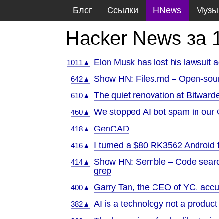
Блог
Ссылки
HNews
Музы
Hacker News за 
Elon Musk has lost his lawsuit
1011▲
Show HN: Files.md – Open-sourc
642▲
The quiet renovation at Bitward
610▲
We stopped AI bot spam in our G
460▲
GenCAD
418▲
I turned a $80 RK3562 Android t
416▲
Show HN: Semble – Code search
414▲
grep
Garry Tan, the CEO of YC, accu
400▲
AI is a technology not a product
382▲