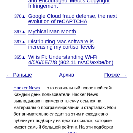
and Encouraged' Meta's Copyright
Infringement
Google Cloud fraud defense, the next
370▲
evolution of reCAPTCHA
Mythical Man Month
367▲
Distributing Mac software is
367▲
increasing my cortisol levels
Wi is Fi: Understanding Wi-Fi
365▲
4/5/6/6E/7/8 (802.11 n/AC/ax/be/bn)
← Раньше
Архив
Позже →
Hacker News
— это социальный новостной сайт.
Каждый день пользователи Hacker News
выкладывают примерно тысячу ссылок на
материалы о программировании и стартапах. Мой
бот внимательно следит за этим и ежедневно
публикует подборку из десяти ссылок, которые
имеют самый большой рейтинг. На эти подборки