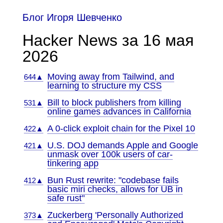
Блог Игоря Шевченко
Hacker News за 16 мая
2026
Moving away from Tailwind, and
644▲
learning to structure my CSS
Bill to block publishers from killing
531▲
online games advances in California
A 0-click exploit chain for the Pixel 10
422▲
U.S. DOJ demands Apple and Google
421▲
unmask over 100k users of car-
tinkering app
Bun Rust rewrite: "codebase fails
412▲
basic miri checks, allows for UB in
safe rust"
Zuckerberg 'Personally Authorized
373▲