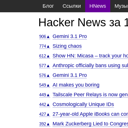
Блог
Ссылки
HNews
Музы
Hacker News за 
Gemini 3.1 Pro
906▲
Sizing chaos
774▲
Show HN: Micasa – track your ho
612▲
Anthropic officially bans using su
577▲
Gemini 3.1 Pro
576▲
AI makes you boring
549▲
Tailscale Peer Relays is now gene
449▲
Cosmologically Unique IDs
442▲
27-year-old Apple iBooks can con
427▲
Mark Zuckerberg Lied to Congres
392▲