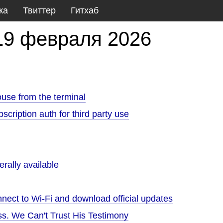
ка
Твиттер
Гитхаб
19 февраля 2026
use from the terminal
bscription auth for third party use
rally available
nect to Wi-Fi and download official updates
s. We Can't Trust His Testimony