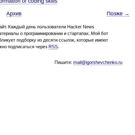
rmation of coding skills
Архив
Позже →
айт. Каждый день пользователи Hacker News
териалы о программировании и стартапах. Мой бот
бликует подборку из десяти ссылок, которые имеют
ожно подписаться через
RSS
.
Пишите:
mail@igorshevchenko.ru