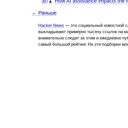
How AI assistance impacts the fo
387▲
← Раньше
Hacker News
— это социальный новостной с
выкладывают примерно тысячу ссылок на ма
внимательно следит за этим и ежедневно пу
самый большой рейтинг. На эти подборки м