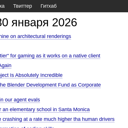
ка
Твиттер
Гитхаб
30 января 2026
hine on architectural renderings
ier" for gaming as it works on a native client
Again
ect Is Absolutely Incredible
s the Blender Development Fund as Corporate
n our agent evals
ar an elementary school in Santa Monica
 crashing at a rate much higher tha human drivers