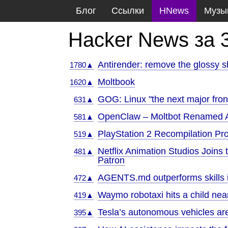
Блог
Ссылки
HNews
Музы
Hacker News за 
Antirender: remove the glossy s
1780▲
Moltbook
1620▲
GOG: Linux "the next major front
631▲
OpenClaw – Moltbot Renamed 
581▲
PlayStation 2 Recompilation Proj
519▲
Netflix Animation Studios Join
481▲
Patron
AGENTS.md outperforms skills i
472▲
Waymo robotaxi hits a child ne
419▲
Tesla’s autonomous vehicles are
395▲