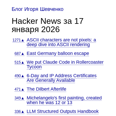
Блог Игоря Шевченко
Hacker News за 17
января 2026
ASCII characters are not pixels: a
1271▲
deep dive into ASCII rendering
East Germany balloon escape
687▲
We put Claude Code in Rollercoaster
515▲
Tycoon
6-Day and IP Address Certificates
490▲
Are Generally Available
The Dilbert Afterlife
471▲
Michelangelo's first painting, created
349▲
when he was 12 or 13
LLM Structured Outputs Handbook
336▲