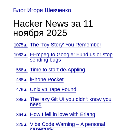
Блог Игоря Шевченко
Hacker News за 11
ноября 2025
The 'Toy Story' You Remember
1075▲
FFmpeg to Google: Fund us or stop
1062▲
sending bugs
Time to start de-Appling
556▲
iPhone Pocket
488▲
Unix v4 Tape Found
476▲
The lazy Git UI you didn't know you
398▲
need
How I fell in love with Erlang
364▲
Vibe Code Warning – A personal
325▲
casestudy