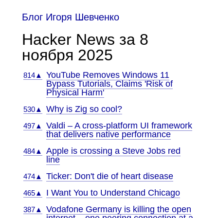
Блог Игоря Шевченко
Hacker News за 8
ноября 2025
YouTube Removes Windows 11
814▲
Bypass Tutorials, Claims 'Risk of
Physical Harm'
Why is Zig so cool?
530▲
Valdi – A cross-platform UI framework
497▲
that delivers native performance
Apple is crossing a Steve Jobs red
484▲
line
Ticker: Don't die of heart disease
474▲
I Want You to Understand Chicago
465▲
Vodafone Germany is killing the open
387▲