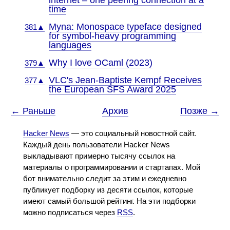
internet – one peering connection at a
time
Myna: Monospace typeface designed
381▲
for symbol-heavy programming
languages
Why I love OCaml (2023)
379▲
VLC's Jean-Baptiste Kempf Receives
377▲
the European SFS Award 2025
← Раньше
Архив
Позже →
Hacker News
— это социальный новостной сайт.
Каждый день пользователи Hacker News
выкладывают примерно тысячу ссылок на
материалы о программировании и стартапах. Мой
бот внимательно следит за этим и ежедневно
публикует подборку из десяти ссылок, которые
имеют самый большой рейтинг. На эти подборки
можно подписаться через
RSS
.