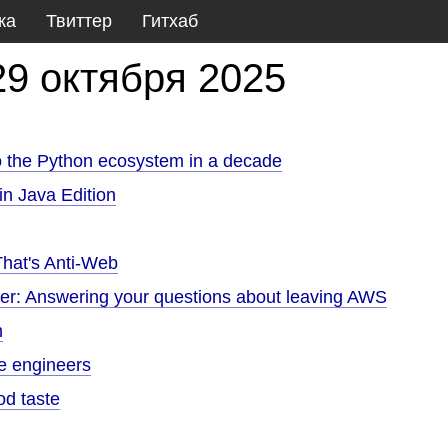
ка
Твиттер
Гитхаб
29 октября 2025
to the Python ecosystem in a decade
in Java Edition
hat's Anti-Web
ter: Answering your questions about leaving AWS
m
re engineers
od taste