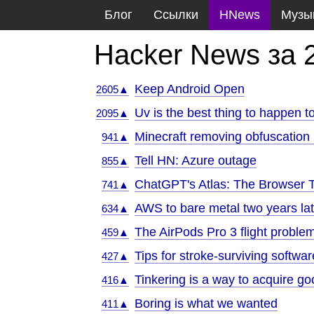
Блог
Ссылки
HNews
Музы
Hacker News за 
Keep Android Open
2605▲
Uv is the best thing to happen 
2095▲
Minecraft removing obfuscation 
941▲
Tell HN: Azure outage
855▲
ChatGPT's Atlas: The Browser T
741▲
AWS to bare metal two years la
634▲
The AirPods Pro 3 flight proble
459▲
Tips for stroke-surviving softwa
427▲
Tinkering is a way to acquire go
416▲
Boring is what we wanted
411▲