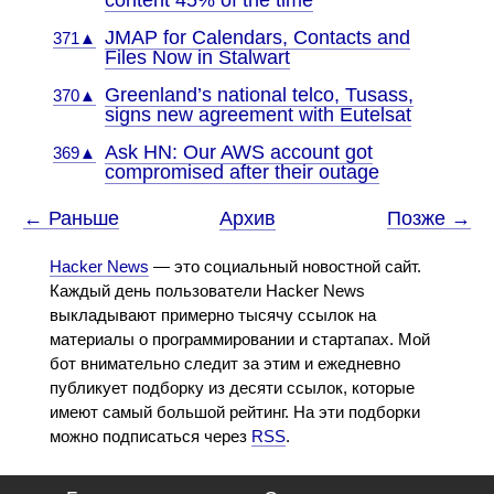
content 45% of the time
JMAP for Calendars, Contacts and
371▲
Files Now in Stalwart
Greenland’s national telco, Tusass,
370▲
signs new agreement with Eutelsat
Ask HN: Our AWS account got
369▲
compromised after their outage
← Раньше
Архив
Позже →
Hacker News
— это социальный новостной сайт.
Каждый день пользователи Hacker News
выкладывают примерно тысячу ссылок на
материалы о программировании и стартапах. Мой
бот внимательно следит за этим и ежедневно
публикует подборку из десяти ссылок, которые
имеют самый большой рейтинг. На эти подборки
можно подписаться через
RSS
.