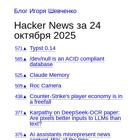
Блог Игоря Шевченко
Hacker News за 24
октября 2025
Typst 0.14
571▲
/dev/null is an ACID compliant
565▲
database
Claude Memory
525▲
Roc Camera
509▲
Counter-Strike's player economy is in
438▲
a freefall
Karpathy on DeepSeek-OCR paper:
377▲
Are pixels better inputs to LLMs than
text?
AI assistants misrepresent news
375▲