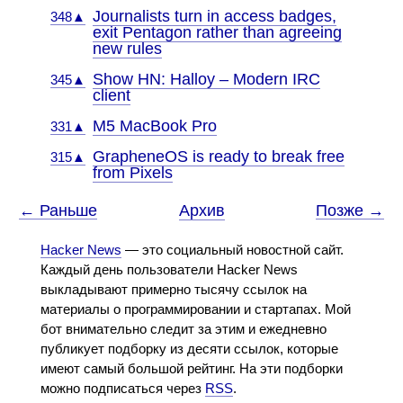
Journalists turn in access badges,
348▲
exit Pentagon rather than agreeing
new rules
Show HN: Halloy – Modern IRC
345▲
client
M5 MacBook Pro
331▲
GrapheneOS is ready to break free
315▲
from Pixels
← Раньше
Архив
Позже →
Hacker News
— это социальный новостной сайт.
Каждый день пользователи Hacker News
выкладывают примерно тысячу ссылок на
материалы о программировании и стартапах. Мой
бот внимательно следит за этим и ежедневно
публикует подборку из десяти ссылок, которые
имеют самый большой рейтинг. На эти подборки
можно подписаться через
RSS
.