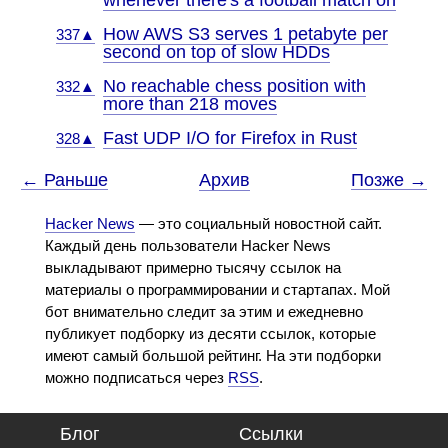
whenever there's a football match on
How AWS S3 serves 1 petabyte per
337▲
second on top of slow HDDs
No reachable chess position with
332▲
more than 218 moves
Fast UDP I/O for Firefox in Rust
328▲
← Раньше
Архив
Позже →
Hacker News
— это социальный новостной сайт.
Каждый день пользователи Hacker News
выкладывают примерно тысячу ссылок на
материалы о программировании и стартапах. Мой
бот внимательно следит за этим и ежедневно
публикует подборку из десяти ссылок, которые
имеют самый большой рейтинг. На эти подборки
можно подписаться через
RSS
.
Блог
Ссылки