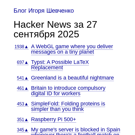
Блог Игоря Шевченко
Hacker News за 27
сентября 2025
A WebGL game where you deliver
1938▲
messages on a tiny planet
Typst: A Possible LaTeX
697▲
Replacement
Greenland is a beautiful nightmare
541▲
Britain to introduce compulsory
461▲
digital ID for workers
SimpleFold: Folding proteins is
453▲
simpler than you think
Raspberry Pi 500+
351▲
My game's server is blocked in Spain
345▲