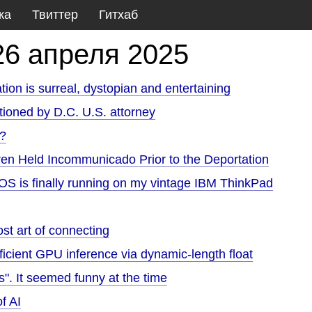
ка
Твиттер
Гитхаб
26 апреля 2025
ion is surreal, dystopian and entertaining
tioned by D.C. U.S. attorney
e?
ren Held Incommunicado Prior to the Deportation
OS is finally running on my vintage IBM ThinkPad
st art of connecting
icient GPU inference via dynamic-length float
s". It seemed funny at the time
of AI