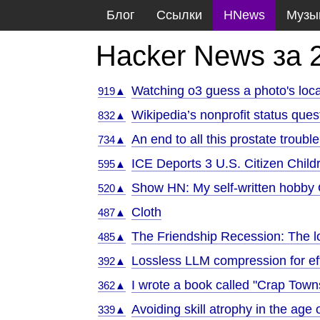
Блог
Ссылки
HNews
Музы
Hacker News за 
Watching o3 guess a photo's locat
919▲
Wikipedia’s nonprofit status ques
832▲
An end to all this prostate troubl
734▲
ICE Deports 3 U.S. Citizen Child
595▲
Show HN: My self-written hobby 
520▲
Cloth
487▲
The Friendship Recession: The lo
485▲
Lossless LLM compression for eff
392▲
I wrote a book called "Crap Town
362▲
Avoiding skill atrophy in the age 
339▲