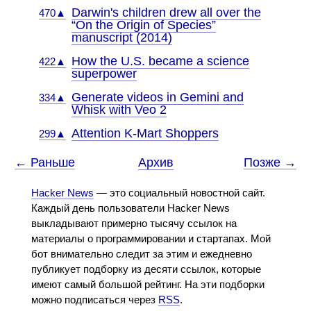
Darwin's children drew all over the
470▲
“On the Origin of Species”
manuscript (2014)
How the U.S. became a science
422▲
superpower
Generate videos in Gemini and
334▲
Whisk with Veo 2
Attention K-Mart Shoppers
299▲
← Раньше
Архив
Позже →
Hacker News
— это социальный новостной сайт.
Каждый день пользователи Hacker News
выкладывают примерно тысячу ссылок на
материалы о программировании и стартапах. Мой
бот внимательно следит за этим и ежедневно
публикует подборку из десяти ссылок, которые
имеют самый большой рейтинг. На эти подборки
можно подписаться через
RSS
.