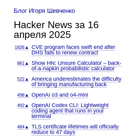
Блог Игоря Шевченко
Hacker News за 16
апреля 2025
CVE program faces swift end after
1826▲
DHS fails to renew contract
Show HN: Unsure Calculator – back-
861▲
of-a-napkin probabilistic calculator
America underestimates the difficulty
522▲
of bringing manufacturing back
OpenAI o3 and o4-mini
498▲
OpenAI Codex CLI: Lightweight
492▲
coding agent that runs in your
terminal
TLS certificate lifetimes will officially
484▲
reduce to 47 days