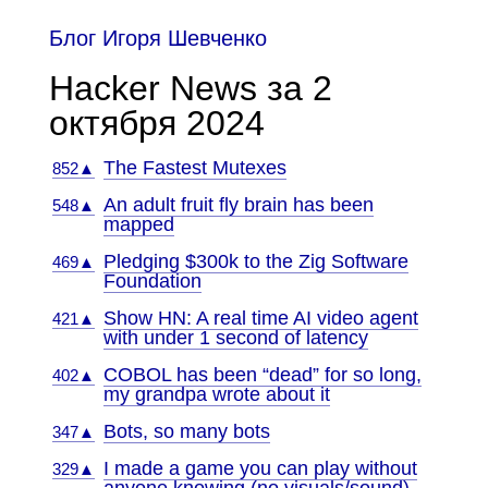
Блог Игоря Шевченко
Hacker News за 2
октября 2024
The Fastest Mutexes
852▲
An adult fruit fly brain has been
548▲
mapped
Pledging $300k to the Zig Software
469▲
Foundation
Show HN: A real time AI video agent
421▲
with under 1 second of latency
COBOL has been “dead” for so long,
402▲
my grandpa wrote about it
Bots, so many bots
347▲
I made a game you can play without
329▲