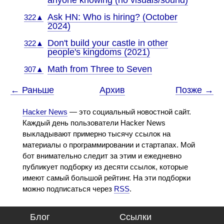
anyone knowing (no visuals/sound)
Ask HN: Who is hiring? (October
322▲
2024)
Don't build your castle in other
322▲
people's kingdoms (2021)
Math from Three to Seven
307▲
← Раньше
Архив
Позже →
Hacker News
— это социальный новостной сайт.
Каждый день пользователи Hacker News
выкладывают примерно тысячу ссылок на
материалы о программировании и стартапах. Мой
бот внимательно следит за этим и ежедневно
публикует подборку из десяти ссылок, которые
имеют самый большой рейтинг. На эти подборки
можно подписаться через
RSS
.
Блог
Ссылки