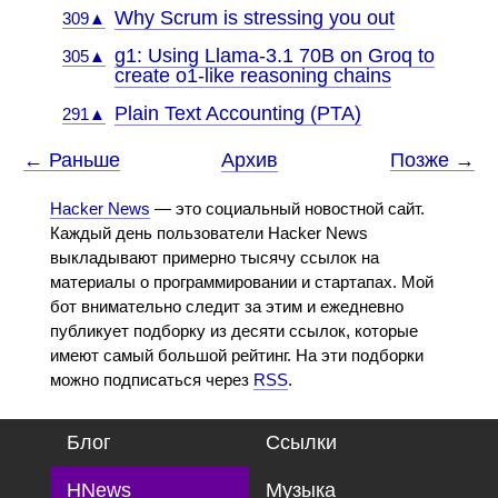
Why Scrum is stressing you out
309▲
g1: Using Llama-3.1 70B on Groq to
305▲
create o1-like reasoning chains
Plain Text Accounting (PTA)
291▲
← Раньше
Архив
Позже →
Hacker News
— это социальный новостной сайт.
Каждый день пользователи Hacker News
выкладывают примерно тысячу ссылок на
материалы о программировании и стартапах. Мой
бот внимательно следит за этим и ежедневно
публикует подборку из десяти ссылок, которые
имеют самый большой рейтинг. На эти подборки
можно подписаться через
RSS
.
Блог
Ссылки
HNews
Музыка