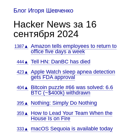
Блог Игоря Шевченко
Hacker News за 16
сентября 2024
Amazon tells employees to return to
1387▲
office five days a week
Tell HN: DanBC has died
444▲
Apple Watch sleep apnea detection
423▲
gets FDA approval
Bitcoin puzzle #66 was solved: 6.6
404▲
BTC (~$400k) withdrawn
Nothing: Simply Do Nothing
395▲
How to Lead Your Team When the
359▲
House Is on Fire
macOS Sequoia is available today
333▲