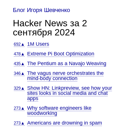
Блог Игоря Шевченко
Hacker News за 2
сентября 2024
1M Users
692▲
Extreme Pi Boot Optimization
478▲
The Pentium as a Navajo Weaving
435▲
The vagus nerve orchestrates the
346▲
mind-body connection
Show HN: Linkpreview, see how your
329▲
sites looks in social media and chat
apps
Why software engineers like
273▲
woodworking
Americans are drowning in spam
273▲