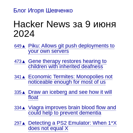
Блог Игоря Шевченко
Hacker News за 9 июня
2024
Piku: Allows git push deployments to
649▲
your own servers
Gene therapy restores hearing to
473▲
children with inherited deafness
Economic Termites: Monopolies not
341▲
noticeable enough for most of us
Draw an iceberg and see how it will
335▲
float
Viagra improves brain blood flow and
334▲
could help to prevent dementia
Detecting a PS2 Emulator: When 1*X
297▲
does not equal X