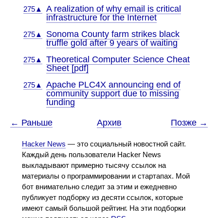
A realization of why email is critical
275▲
infrastructure for the Internet
Sonoma County farm strikes black
275▲
truffle gold after 9 years of waiting
Theoretical Computer Science Cheat
275▲
Sheet [pdf]
Apache PLC4X announcing end of
275▲
community support due to missing
funding
← Раньше
Архив
Позже →
Hacker News
— это социальный новостной сайт.
Каждый день пользователи Hacker News
выкладывают примерно тысячу ссылок на
материалы о программировании и стартапах. Мой
бот внимательно следит за этим и ежедневно
публикует подборку из десяти ссылок, которые
имеют самый большой рейтинг. На эти подборки