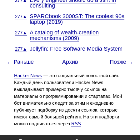
Every engineer should do a stint in
277▲
consulting
SPARCbook 3000ST: The coolest 90s
277▲
laptop (2019)
A catalog of wealth-creation
277▲
mechanisms (2009)
Jellyfin: Free Software Media System
277▲
← Раньше
Архив
Позже →
Hacker News
— это социальный новостной сайт.
Каждый день пользователи Hacker News
выкладывают примерно тысячу ссылок на
материалы о программировании и стартапах. Мой
бот внимательно следит за этим и ежедневно
публикует подборку из десяти ссылок, которые
имеют самый большой рейтинг. На эти подборки
можно подписаться через
RSS
.