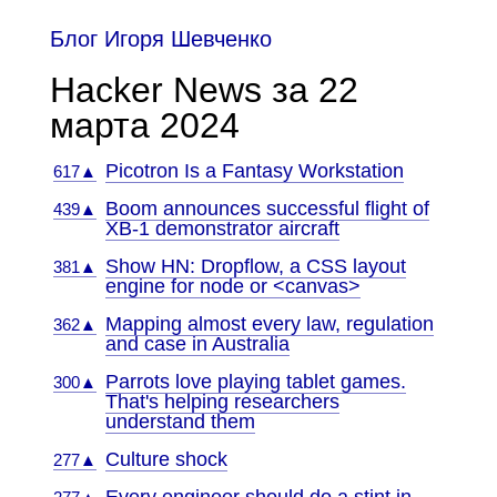
Блог Игоря Шевченко
Hacker News за 22
марта 2024
Picotron Is a Fantasy Workstation
617▲
Boom announces successful flight of
439▲
XB-1 demonstrator aircraft
Show HN: Dropflow, a CSS layout
381▲
engine for node or <canvas>
Mapping almost every law, regulation
362▲
and case in Australia
Parrots love playing tablet games.
300▲
That's helping researchers
understand them
Culture shock
277▲