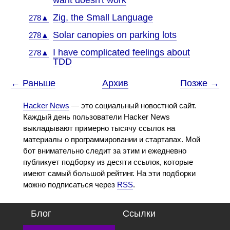
want doesn't work
Zig, the Small Language
278▲
Solar canopies on parking lots
278▲
I have complicated feelings about
278▲
TDD
← Раньше
Архив
Позже →
Hacker News
— это социальный новостной сайт.
Каждый день пользователи Hacker News
выкладывают примерно тысячу ссылок на
материалы о программировании и стартапах. Мой
бот внимательно следит за этим и ежедневно
публикует подборку из десяти ссылок, которые
имеют самый большой рейтинг. На эти подборки
можно подписаться через
RSS
.
Блог
Ссылки