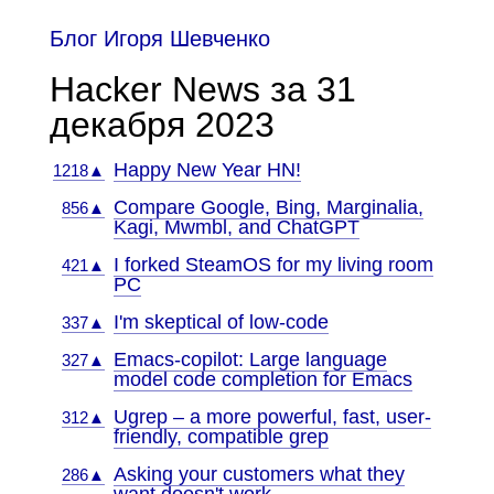
Блог Игоря Шевченко
Hacker News за 31
декабря 2023
Happy New Year HN!
1218▲
Compare Google, Bing, Marginalia,
856▲
Kagi, Mwmbl, and ChatGPT
I forked SteamOS for my living room
421▲
PC
I'm skeptical of low-code
337▲
Emacs-copilot: Large language
327▲
model code completion for Emacs
Ugrep – a more powerful, fast, user-
312▲
friendly, compatible grep
Asking your customers what they
286▲